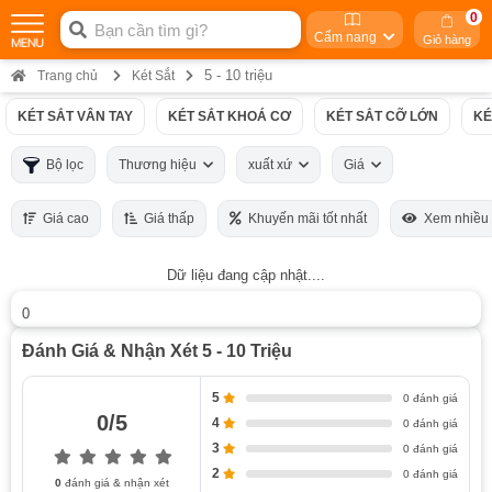
0
Cẩm nang
Giỏ hàng
5 - 10 triệu
Trang chủ
Két Sắt
KÉT SẮT VÂN TAY
KÉT SẮT KHOÁ CƠ
KÉT SẮT CỠ LỚN
KÉ
Bộ lọc
Thương hiệu
xuất xứ
Giá
Giá cao
Giá thấp
Khuyến mãi tốt nhất
Xem nhiều
Dữ liệu đang cập nhật....
0
Đánh Giá & Nhận Xét 5 - 10 Triệu
5
0 đánh giá
0/5
4
0 đánh giá
3
0 đánh giá
2
0 đánh giá
0
đánh giá & nhận xét