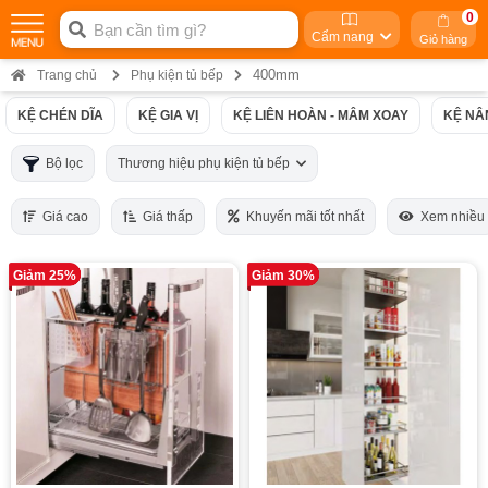
0
Cẩm nang
Giỏ hàng
400mm
Trang chủ
Phụ kiện tủ bếp
KỆ CHÉN DĨA
KỆ GIA VỊ
KỆ LIÊN HOÀN - MÂM XOAY
KỆ NÂ
Bộ lọc
Thương hiệu phụ kiện tủ bếp
Giá cao
Giá thấp
Khuyến mãi tốt nhất
Xem nhiều
Giảm 25%
Giảm 30%