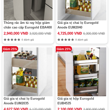
Thùng rác âm tủ ray hộp giảm
Giá gia vị chai lọ Eurogold
chấn cao cấp Eurogold EBA400
Anode EUM2040
2,940,000 VNĐ
4,725,000 VNĐ
3,920,000 VNĐ
6,300,000 VNĐ
0 đánh giá
0 đánh giá
Giảm 25%
Giảm 25%
Giá gia vị chai lọ Eurogold
Giá gia vị hộp Eurogold
Anode EUM2035
EUB4535
4,627,500 VNĐ
2,100,000 VNĐ
6,170,000 VNĐ
2,800,000 VNĐ