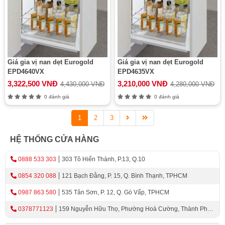
Giá gia vị nan dẹt Eurogold
Giá gia vị nan dẹt Eurogold
EPD4640VX
EPD4635VX
3,322,500 VNĐ
3,210,000 VNĐ
4,430,000 VNĐ
4,280,000 VNĐ
0 đánh giá
0 đánh giá
1
2
3
HỆ THỐNG CỬA HÀNG
0888 533 303
303 Tô Hiến Thành, P.13, Q.10
0854 320 088
121 Bạch Đằng, P. 15, Q. Bình Thạnh, TPHCM
0987 863 580
535 Tân Sơn, P. 12, Q. Gò Vấp, TPHCM
0378771123
159 Nguyễn Hữu Thọ, Phường Hoà Cường, Thành Phố
Đà Nẵng