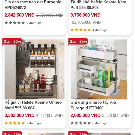
Giá dao thớt nan dẹt Eurogold
Tủ đồ khô Hafele Kosmo Kara
EPD5240VX
Pull 595.80.803
2,842,500 VNĐ
9,756,000 VNĐ
3,790,000 VNĐ
13,936,000 VNĐ
0 đánh giá
4 đánh giá
Giảm 30%
Giảm 25%
Kệ gia vị Hafele Kosmo Omero
Giá dựng chai lọ tẩy rửa
Multi 595.00.804
Eurogold ETR400
3,383,000 VNĐ
2,685,000 VNĐ
4,832,000 VNĐ
3,580,000 VNĐ
7 đánh giá
0 đánh giá
Giảm 25%
Giảm 25%