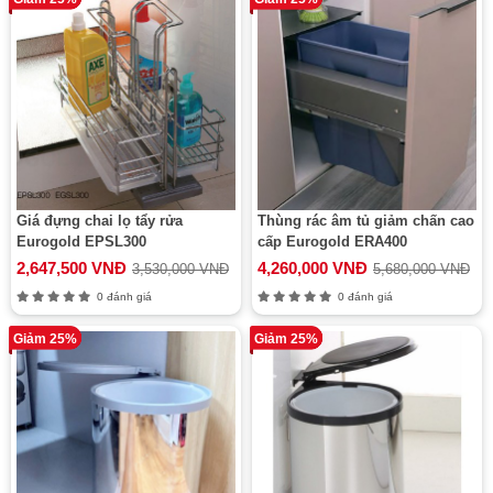
Giá đựng chai lọ tẩy rửa
Thùng rác âm tủ giảm chấn cao
Eurogold EPSL300
cấp Eurogold ERA400
2,647,500 VNĐ
4,260,000 VNĐ
3,530,000 VNĐ
5,680,000 VNĐ
0 đánh giá
0 đánh giá
Giảm 25%
Giảm 25%