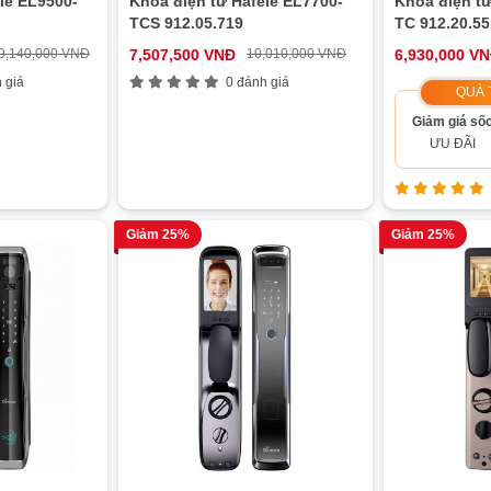
le EL9500-
Khóa điện tử Hafele EL7700-
Khóa điện tử
TCS 912.05.719
TC 912.20.55
9,140,000 VNĐ
7,507,500 VNĐ
10,010,000 VNĐ
6,930,000 V
 giá
0 đánh giá
QUÀ 
Giảm giá số
ƯU ĐÃI
Giảm 25%
Giảm 25%