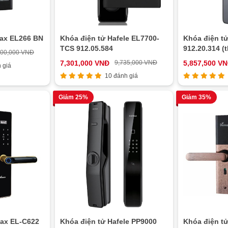
ax EL266 BN
Khóa điện tử Hafele EL7700-
Khóa điện t
TCS 912.05.584
912.20.314 (
600,000 VNĐ
7,301,000 VNĐ
9,735,000 VNĐ
5,857,500 V
 giá
10 đánh giá
Giảm 25%
Giảm 35%
ax EL-C622
Khóa điện tử Hafele PP9000
Khóa điện t