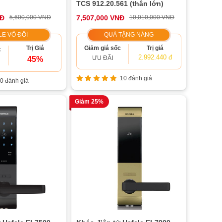
TCS 912.20.561 (thân lớn)
NĐ
5,600,000 VNĐ
7,507,000 VNĐ
10,010,000 VNĐ
LE VÔ ĐỐI
QUÀ TẶNG NÀNG
Trị Giá
Giảm giá sốc
Trị giá
c
2.992.440 đ
ƯU ĐÃI
45%
10 đánh giá
0 đánh giá
Giảm 25%