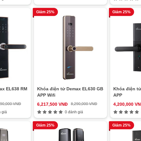
Giảm 25%
Giảm 25%
max EL638 RM
Khóa điện tử Demax EL630 GB
Khóa điện t
APP Wifi
APP
190,000 VNĐ
6,217,500 VNĐ
8,290,000 VNĐ
4,200,000 V
 giá
0 đánh giá
Giảm 25%
Giảm 25%