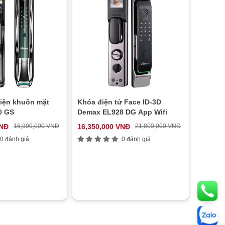
iện khuôn mặt
Khóa điện tử Face ID-3D
0 GS
Demax EL928 DG App Wifi
VNĐ
16,990,000 VNĐ
16,350,000 VNĐ
21,800,000 VNĐ
0 đánh giá
0 đánh giá