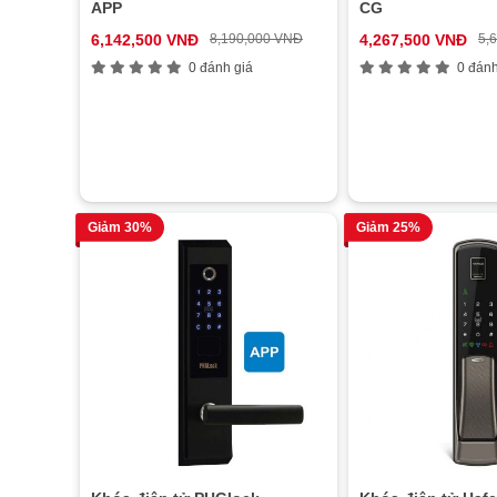
APP
CG
6,142,500 VNĐ
8,190,000 VNĐ
4,267,500 VNĐ
5,
0 đánh giá
0 đánh
Giảm 30%
Giảm 25%