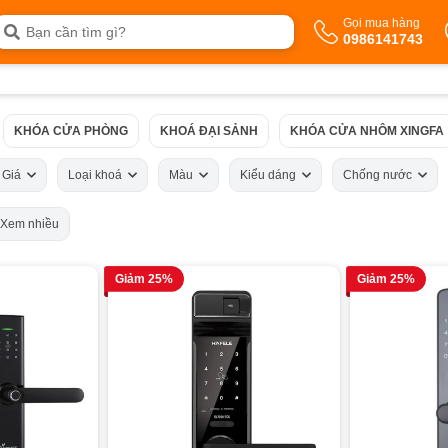
Gọi mua hàng
0986141743
KHÓA CỬA PHÒNG
KHOÁ ĐẠI SẢNH
KHÓA CỬA NHÔM XINGFA
Giá
Loại khoá
Màu
Kiểu dáng
Chống nước
Xem nhiều
Giảm 25%
Giảm 25%