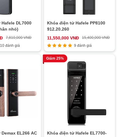
ử Hafele DL7000
Khóa điện tử Hafele PP8100
thân nhỏ)
912.20.260
NĐ
7,810,000 VNĐ
11,550,000 VNĐ
15,400,000 VNĐ
10 đánh giá
9 đánh giá
Giảm 25%
ử Demax EL266 AC
Khóa điện tử Hafele EL7700-