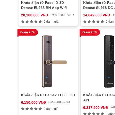
Khóa điện tử Face ID-3D
Khóa điện tử Face
Demax EL968 BN App Wifi
Demax SL918 DG 
20,100,000 VNĐ
26,800,000 VNĐ
14,842,000 VNĐ
1
0 đánh giá
0 đánh
Giảm 25%
Giảm 25%
Khóa điện tử Demax EL630 GB
Khóa điện tử De
APP
6,150,000 VNĐ
8,200,000 VNĐ
6,217,500 VNĐ
8,
0 đánh giá
0 đánh