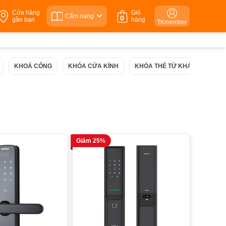
Cửa hàng
Giỏ
Cẩm nang
0
gần bạn
hàng
TKmember
KHOÁ CỔNG
KHÓA CỬA KÍNH
KHÓA THẺ TỪ KHÁCH SẠN
Giảm 25%