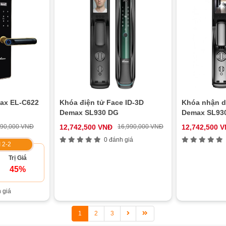
ax EL-C622
Khóa điện tử Face ID-3D
Khóa nhận d
Demax SL930 DG
Demax SL93
990,000 VNĐ
12,742,500 VNĐ
16,990,000 VNĐ
12,742,500 
0 đánh giá
 2-2
Trị Giá
45%
 giá
1
2
3