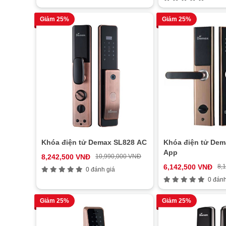
Giảm 25%
Giảm 25%
Khóa điện tử Demax SL828 AC
Khóa điện tử De
App
8,242,500 VNĐ
10,990,000 VNĐ
6,142,500 VNĐ
8,
0 đánh giá
0 đánh
Giảm 25%
Giảm 25%