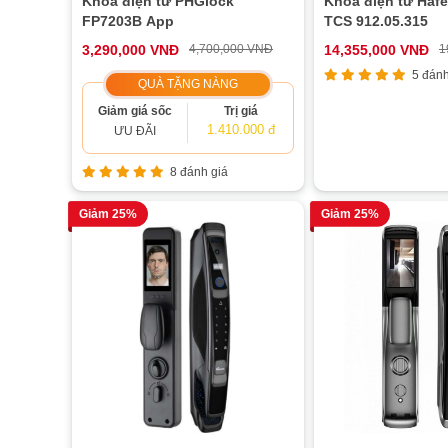
Khóa điện tử PHGlock
Khóa điện tử Hafe
FP7203B App
TCS 912.05.315
3,290,000 VNĐ
4,700,000 VNĐ
14,355,000 VNĐ
1
5 đánh
QUÀ TẶNG NÀNG
Giảm giá sốc
Trị giá
1.410.000 đ
ƯU ĐÃI
8 đánh giá
Giảm 25%
Giảm 25%