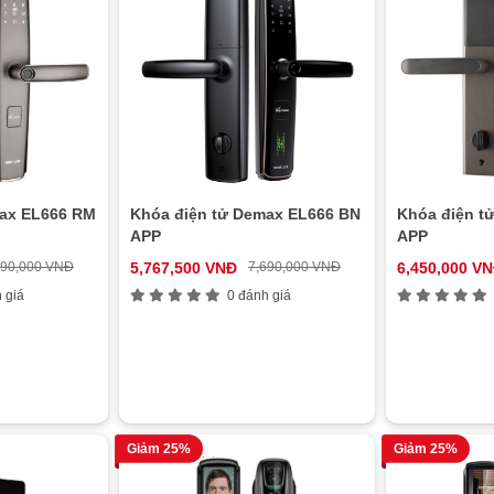
max EL666 RM
Khóa điện tử Demax EL666 BN
Khóa điện t
APP
APP
690,000 VNĐ
5,767,500 VNĐ
7,690,000 VNĐ
6,450,000 V
 giá
0 đánh giá
Giảm 25%
Giảm 25%