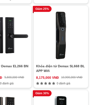
Giảm 25%
ử Demax EL266 BN
Khóa điện tử Demax SL668 BL
APP Wifi
NĐ
5,600,000 VNĐ
8,175,000 VNĐ
10,900,000 VNĐ
0 đánh giá
0 đánh giá
Giảm 30%