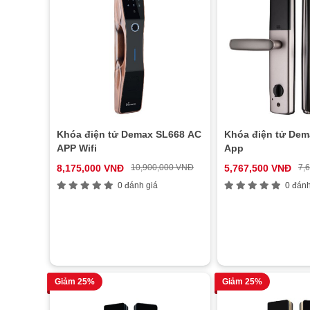
Khóa điện tử Demax SL668 AC
Khóa điện tử De
APP Wifi
App
8,175,000 VNĐ
10,900,000 VNĐ
5,767,500 VNĐ
7,
0 đánh giá
0 đánh
Giảm 25%
Giảm 25%