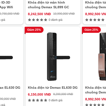
 ID-3D
Khóa điện tử màn hình
Khóa điện t
App Wifi
chuông Demax SL899 GC
chuông Dem
9,790,000 VNĐ
8,242,500 VNĐ
10,990,000 VNĐ
8,992,500 V
 giá
0 đánh giá
Giảm 25%
Giảm 25%
max EL630 DG
Khóa điện tử Demax EL630 DG
Khóa điện t
chuông Dem
6,150,000 VNĐ
8,200,000 VNĐ
290,000 VNĐ
8,992,500 V
0 đánh giá
 giá