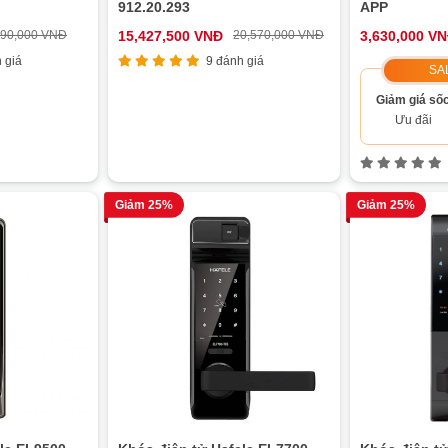
912.20.293
APP
690,000 VNĐ
15,427,500 VNĐ
20,570,000 VNĐ
3,630,000 V
 giá
9 đánh giá
SA
Giảm giá số
Ưu đãi
Giảm 25%
Giảm 25%