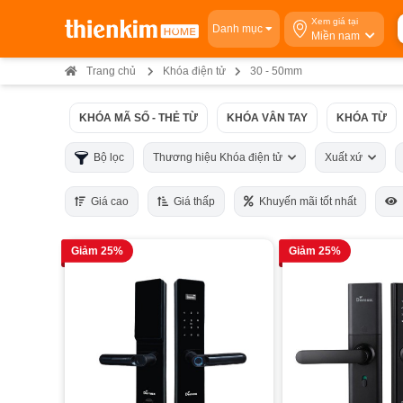
Xem giá tại
Danh mục
Miền nam
Trang chủ
Khóa điện tử
30 - 50mm
KHÓA MÃ SỐ - THẺ TỪ
KHÓA VÂN TAY
KHÓA TỪ
Bộ lọc
Thương hiệu Khóa điện tử
Xuất xứ
Giá cao
Giá thấp
Khuyến mãi tốt nhất
Giảm 25%
Giảm 25%