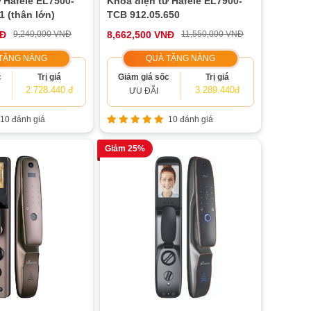
 Hafele EL7500-
Khóa điện tử Hafele EL7900-
1 (thân lớn)
TCB 912.05.650
NĐ
9,240,000 VNĐ
8,662,500 VNĐ
11,550,000 VNĐ
TẶNG NÀNG
QUÀ TẶNG NÀNG
c
Trị giá
Giảm giá sốc
Trị giá
2.728.440 đ
3.289.440đ
ƯU ĐÃI
10 đánh giá
10 đánh giá
Giảm 25%