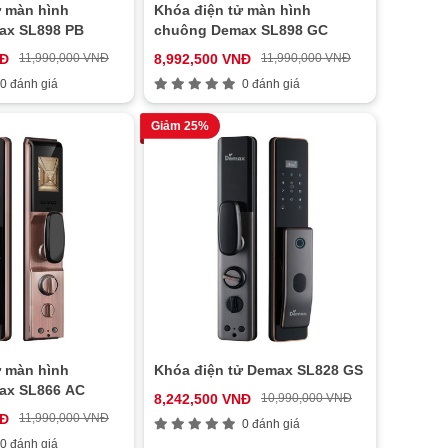
ử màn hình
Khóa điện tử màn hình
ax SL898 PB
chuông Demax SL898 GC
NĐ
11,990,000 VNĐ
8,992,500 VNĐ
11,990,000 VNĐ
0 đánh giá
0 đánh giá
Giảm 25%
ử màn hình
Khóa điện tử Demax SL828 GS
ax SL866 AC
8,242,500 VNĐ
10,990,000 VNĐ
NĐ
11,990,000 VNĐ
0 đánh giá
0 đánh giá