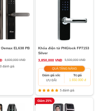
ử Demax EL638 PB
Khóa điện tử PHGlock FP7153
Silver
NĐ
8,600,000 VNĐ
3,850,000 VNĐ
5,500,000 VNĐ
0 đánh giá
QUÀ TẶNG NÀNG
Giảm giá sốc
Trị giá
1.650.000 đ
ƯU ĐÃI
5 đánh giá
Giảm 25%