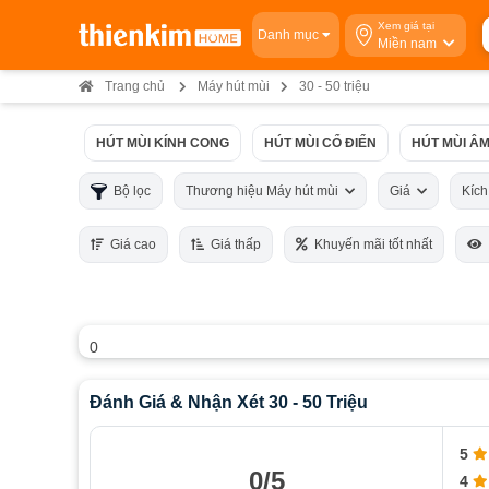
Xem giá tại
Danh mục
Miền nam
Trang chủ
Máy hút mùi
30 - 50 triệu
HÚT MÙI KÍNH CONG
HÚT MÙI CỔ ĐIỂN
HÚT MÙI ÂM
Bộ lọc
Thương hiệu Máy hút mùi
Giá
Kíc
Giá cao
Giá thấp
Khuyến mãi tốt nhất
0
Đánh Giá & Nhận Xét 30 - 50 Triệu
5
0/5
4