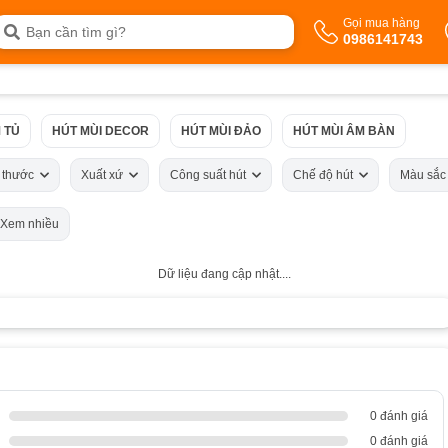
Gọi mua hàng
0986141743
 TỦ
HÚT MÙI DECOR
HÚT MÙI ĐẢO
HÚT MÙI ÂM BÀN
h thước
Xuất xứ
Công suất hút
Chế độ hút
Màu sắ
Xem nhiều
Dữ liệu đang cập nhật....
0 đánh giá
0 đánh giá