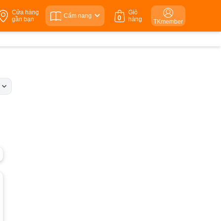
Cửa hàng
Giỏ
Cẩm nang
0
gần bạn
hàng
TKmember
c