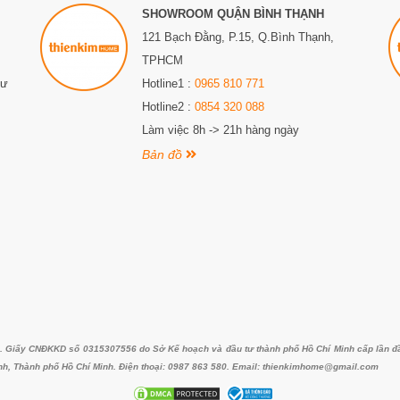
SHOWROOM QUẬN BÌNH THẠNH
121 Bạch Đằng, P.15, Q.Bình Thạnh,
TPHCM
Sư
Hotline1 :
0965 810 771
Hotline2 :
0854 320 088
Làm việc 8h -> 21h hàng ngày
Bản đồ
iấy CNĐKKD số 0315307556 do Sở Kế hoạch và đầu tư thành phố Hồ Chí Minh cấp lần đầu 
nh, Thành phố Hồ Chí Minh. Điện thoại: 0987 863 580. Email: thienkimhome@gmail.com