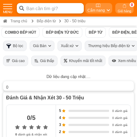
0
Cẩm nang
Giỏ hàng
30 - 50 triệu
Trang chủ
Bếp điện từ
COMBO BẾP HÚT
BẾP ĐIỆN TỪ ĐỨC
BẾP TỪ
BẾP ĐIỆN, B
Bộ lọc
Giá Bán
Xuất xứ
Thương hiệu Bếp điện từ
Giá cao
Giá thấp
Khuyến mãi tốt nhất
Xem nhiều
Dữ liệu đang cập nhật....
0
Đánh Giá & Nhận Xét 30 - 50 Triệu
5
0 đánh giá
0/5
4
0 đánh giá
3
0 đánh giá
2
0 đánh giá
0
đánh giá & nhận xét