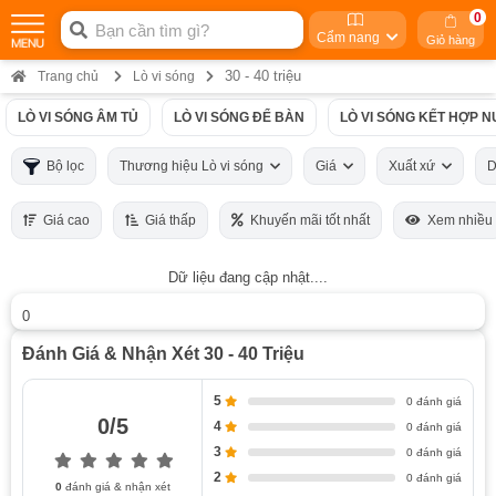
0
Cẩm nang
Giỏ hàng
30 - 40 triệu
Trang chủ
Lò vi sóng
LÒ VI SÓNG ÂM TỦ
LÒ VI SÓNG ĐỂ BÀN
LÒ VI SÓNG KẾT HỢP 
Bộ lọc
Thương hiệu Lò vi sóng
Giá
Xuất xứ
D
Giá cao
Giá thấp
Khuyến mãi tốt nhất
Xem nhiều
Dữ liệu đang cập nhật....
0
Đánh Giá & Nhận Xét 30 - 40 Triệu
5
0 đánh giá
0/5
4
0 đánh giá
3
0 đánh giá
2
0 đánh giá
0
đánh giá & nhận xét