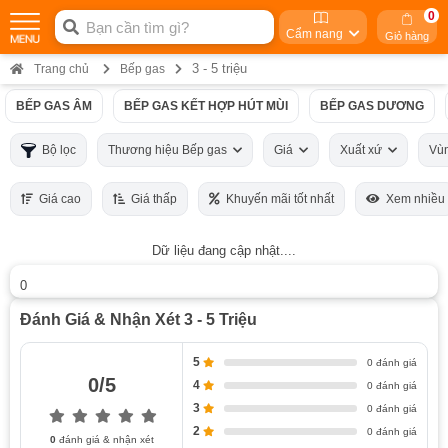
0
Cẩm nang
Giỏ hàng
3 - 5 triệu
Trang chủ
Bếp gas
BẾP GAS ÂM
BẾP GAS KẾT HỢP HÚT MÙI
BẾP GAS DƯƠNG
Bộ lọc
Thương hiệu Bếp gas
Giá
Xuất xứ
Vù
Giá cao
Giá thấp
Khuyến mãi tốt nhất
Xem nhiều
Dữ liệu đang cập nhật....
0
Đánh Giá & Nhận Xét 3 - 5 Triệu
5
0 đánh giá
0/5
4
0 đánh giá
3
0 đánh giá
2
0 đánh giá
0
đánh giá & nhận xét