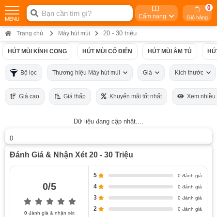
0
Cẩm nang
Giỏ hàng
20 - 30 triệu
Trang chủ
Máy hút mùi
HÚT MÙI KÍNH CONG
HÚT MÙI CỔ ĐIỂN
HÚT MÙI ÂM TỦ
HÚ
Bộ lọc
Thương hiệu Máy hút mùi
Giá
Kích thước
Giá cao
Giá thấp
Khuyến mãi tốt nhất
Xem nhiều
Dữ liệu đang cập nhật....
0
Đánh Giá & Nhận Xét 20 - 30 Triệu
5
0 đánh giá
0/5
4
0 đánh giá
3
0 đánh giá
2
0 đánh giá
0
đánh giá & nhận xét