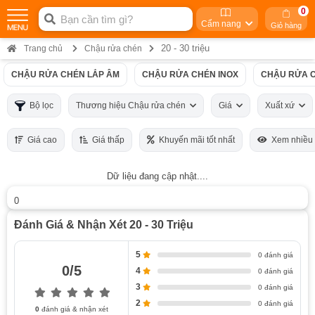
0
Cẩm nang
Giỏ hàng
20 - 30 triệu
Trang chủ
Chậu rửa chén
CHẬU RỬA CHÉN LẮP ÂM
CHẬU RỬA CHÉN INOX
CHẬU RỬA C
Bộ lọc
Thương hiệu Chậu rửa chén
Giá
Xuất xứ
Giá cao
Giá thấp
Khuyến mãi tốt nhất
Xem nhiều
Dữ liệu đang cập nhật....
0
Đánh Giá & Nhận Xét 20 - 30 Triệu
5
0 đánh giá
0/5
4
0 đánh giá
3
0 đánh giá
2
0 đánh giá
0
đánh giá & nhận xét