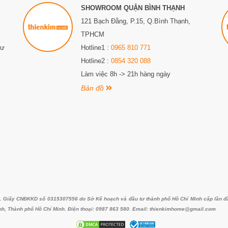
SHOWROOM QUẬN BÌNH THẠNH
121 Bạch Đằng, P.15, Q.Bình Thạnh,
TPHCM
Sư
Hotline1 :
0965 810 771
Hotline2 :
0854 320 088
Làm việc 8h -> 21h hàng ngày
Bản đồ
iấy CNĐKKD số 0315307556 do Sở Kế hoạch và đầu tư thành phố Hồ Chí Minh cấp lần đầu 
nh, Thành phố Hồ Chí Minh. Điện thoại: 0987 863 580. Email: thienkimhome@gmail.com