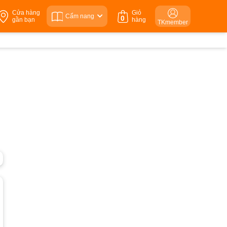
Cửa hàng
Giỏ
Cẩm nang
0
gần bạn
hàng
TKmember