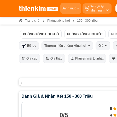
Xem giá tại
Danh mục
Miền nam
Trang chủ
Phòng xông hơi
150 - 300 triệu
PHÒNG XÔNG HƠI KHÔ
PHÒNG XÔNG HƠI ƯỚT
PH
Bộ lọc
Thương hiệu phòng xông hơi
Giá
Giá cao
Giá thấp
Khuyến mãi tốt nhất
0
Đánh Giá & Nhận Xét 150 - 300 Triệu
5
0/5
4