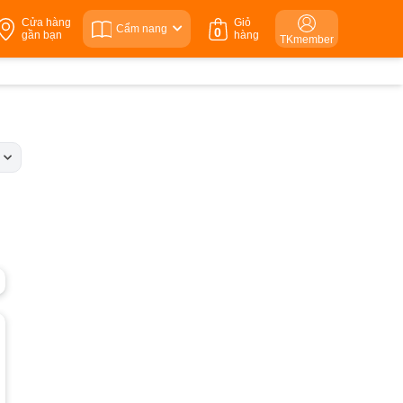
Cửa hàng
Giỏ
Cẩm nang
0
gần bạn
hàng
TKmember
c