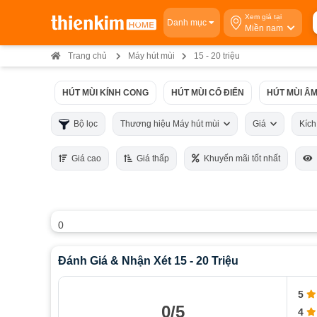
Xem giá tại
Danh mục
Miền nam
Trang chủ
Máy hút mùi
15 - 20 triệu
HÚT MÙI KÍNH CONG
HÚT MÙI CỔ ĐIỂN
HÚT MÙI ÂM
Bộ lọc
Thương hiệu Máy hút mùi
Giá
Kíc
Giá cao
Giá thấp
Khuyến mãi tốt nhất
0
Đánh Giá & Nhận Xét 15 - 20 Triệu
5
0/5
4