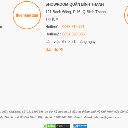
SHOWROOM QUẬN BÌNH THẠNH
121 Bạch Đằng, P.15, Q.Bình Thạnh,
TPHCM
Sư
Hotline1 :
0965 810 771
Hotline2 :
0854 320 088
Làm việc 8h -> 21h hàng ngày
Bản đồ
iấy CNĐKKD số 0315307556 do Sở Kế hoạch và đầu tư thành phố Hồ Chí Minh cấp lần đầu 
nh, Thành phố Hồ Chí Minh. Điện thoại: 0987 863 580. Email: thienkimhome@gmail.com