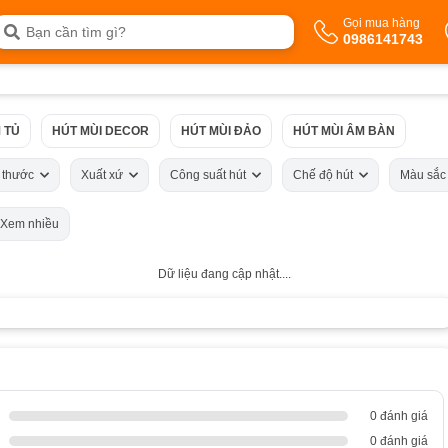
Gọi mua hàng
0986141743
 TỦ
HÚT MÙI DECOR
HÚT MÙI ĐẢO
HÚT MÙI ÂM BÀN
h thước
Xuất xứ
Công suất hút
Chế độ hút
Màu sắ
Xem nhiều
Dữ liệu đang cập nhật....
0 đánh giá
0 đánh giá