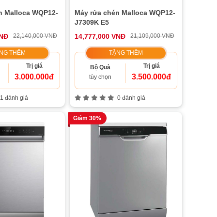
n Malloca WQP12-
Máy rửa chén Malloca WQP12-
J7309K E5
VNĐ
22,140,000 VNĐ
14,777,000 VNĐ
21,109,000 VNĐ
NG THÊM
TẶNG THÊM
Trị giá
Trị giá
Bộ Quà
3.000.000đ
3.500.000đ
tùy chọn
1 đánh giá
0 đánh giá
Giảm 30%