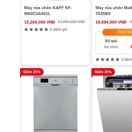
Máy rửa chén KAFF KF-
Máy rửa chén Mal
W60C3A401L
7635BS
15,260,000 VNĐ
21,800,000 VNĐ
18,694,000 VNĐ
2
0 đánh giá
TẶNG T
Bộ quà
tùy chọn
0 đánh
Giảm 25%
Giảm 30%