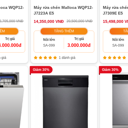
loca WQP12-
Máy rửa chén Malloca WQP12-
Máy rửa ché
J7223A E5
J7309E E5
6,705,000 VNĐ
14,350,000 VNĐ
20,500,000 VNĐ
15,498,000 
HÊM
TẶNG THÊM
TẶ
Trị giá
Trị giá
Nồi lớn
Nồi lớn
4.000.000đ
3.000.000đ
SA-099
SA-099
 giá
1 đánh giá
Giảm 30%
Giảm 30%