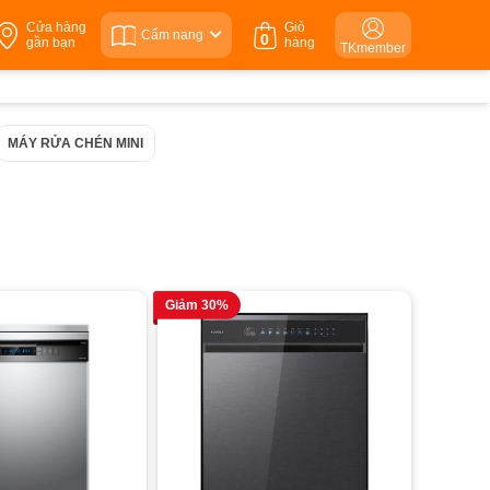
Cửa hàng
Giỏ
Cẩm nang
0
gần bạn
hàng
TKmember
MÁY RỬA CHÉN MINI
Giảm 30%