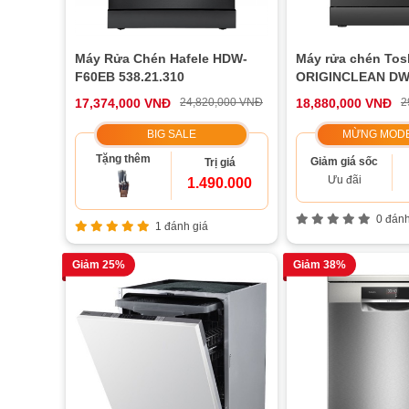
Máy Rửa Chén Hafele HDW-
Máy rửa chén Tos
F60EB 538.21.310
ORIGINCLEAN DW
17,374,000 VNĐ
24,820,000 VNĐ
18,880,000 VNĐ
2
BIG SALE
MỪNG MODE
Tặng thêm
Giảm giá sốc
Trị giá
Ưu đãi
1.490.000
0 đánh
1 đánh giá
Giảm 25%
Giảm 38%