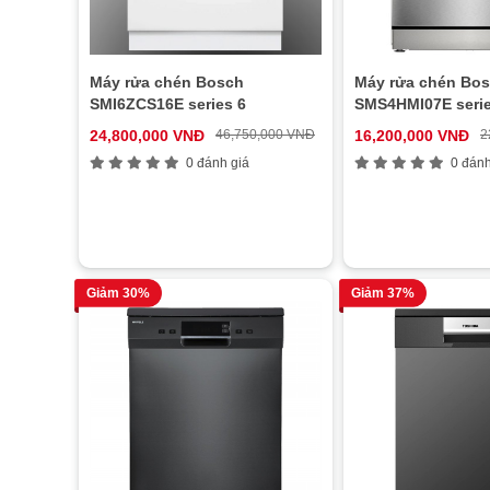
Máy rửa chén Bosch
Máy rửa chén Bo
SMI6ZCS16E series 6
SMS4HMI07E serie
24,800,000 VNĐ
46,750,000 VNĐ
16,200,000 VNĐ
2
0 đánh giá
0 đánh
Giảm 30%
Giảm 37%