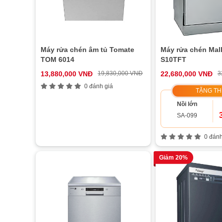
Máy rửa chén âm tủ Tomate
Máy rửa chén Ma
TOM 6014
S10TFT
13,880,000 VNĐ
19,830,000 VNĐ
22,680,000 VNĐ
3
0 đánh giá
TẶNG T
Nồi lớn
SA-099
0 đánh
Giảm 20%