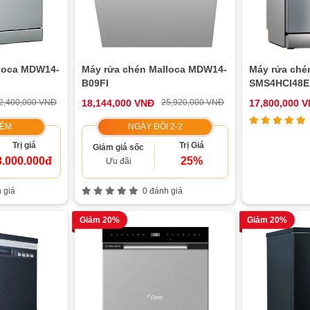
lloca MDW14-
Máy rửa chén Malloca MDW14-
Máy rửa ché
B09FI
SMS4HCI48E 
2,400,000 VNĐ
18,144,000 VNĐ
25,920,000 VNĐ
17,800,000 
HÊM
NGÀY ĐÔI 2-2
Trị giá
Trị Giá
Giảm giá sốc
3.000.000đ
25%
Ưu đãi
 giá
0 đánh giá
Giảm 20%
Giảm 20%