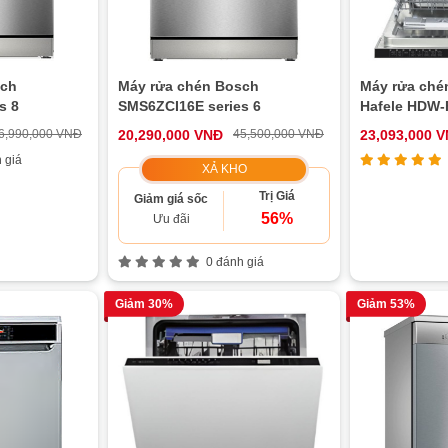
sch
Máy rửa chén Bosch
Máy rửa ché
s 8
SMS6ZCI16E series 6
Hafele HDW-
6,990,000 VNĐ
20,290,000 VNĐ
45,500,000 VNĐ
23,093,000 
 giá
XẢ KHO
Trị Giá
Giảm giá sốc
56%
Ưu đãi
0 đánh giá
Giảm 30%
Giảm 53%