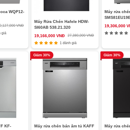
loca WQP12-
Máy rửa ché
SMS81EU19
Máy Rửa Chén Hafele HDW-
0,127,000 VNĐ
19,306,000 
SI60AB 538.21.320
 giá
19,166,000 VNĐ
27,380,000 VNĐ
1 đánh giá
Giảm 30%
Giảm 30%
FF KF-
Máy rửa chén bán âm tủ KAFF
Máy rửa ché