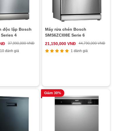
n độc lập Bosch
Máy rửa chén Bosch
Series 4
SMS6ZCI08E Serie 6
VNĐ
37,990,000 VNĐ
21,150,000 VNĐ
44,790,000 VNĐ
10 đánh giá
1 đánh giá
Giảm 30%