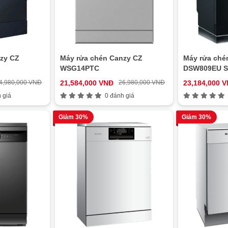
zy CZ
Máy rửa chén Canzy CZ
Máy rửa ché
WSG14PTC
DSW809EU Se
4,980,000 VNĐ
21,584,000 VNĐ
26,980,000 VNĐ
23,184,000 
 giá
0 đánh giá
Giảm 30%
Giảm 30%