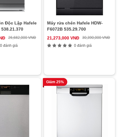
́n Độc Lập Hafele
Máy rửa chén Hafele HDW-
538.21.370
F6072B 535.29.700
VNĐ
26,682,000 VNĐ
21,273,000 VNĐ
30,390,000 VNĐ
0 đánh giá
0 đánh giá
Giảm 25%