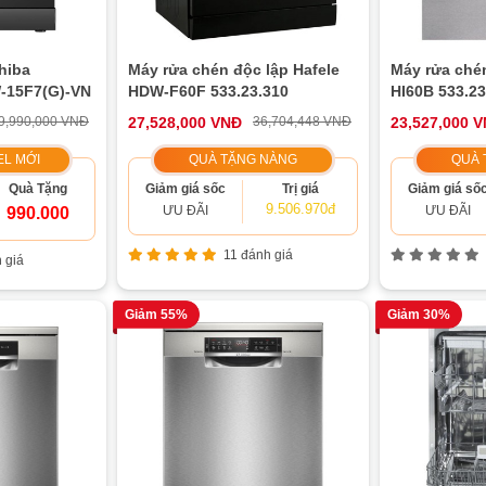
hiba
Máy rửa chén độc lập Hafele
Máy rửa ché
-15F7(G)-VN
HDW-F60F 533.23.310
HI60B 533.23
9,990,000 VNĐ
27,528,000 VNĐ
36,704,448 VNĐ
23,527,000 
L MỚI
QUÀ TẶNG NÀNG
QUÀ 
Quà Tặng
Giảm giá sốc
Trị giá
Giảm giá số
9.506.970đ
ƯU ĐÃI
ƯU ĐÃI
990.000
11 đánh giá
 giá
Giảm 55%
Giảm 30%