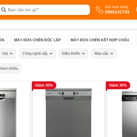
Gọi mua hàng
0986141743
ẦN
MÁY RỬA CHÉN ĐỘC LẬP
MÁY RỬA CHÉN KẾT HỢP CHẬU
Giá
Công nghệ sấy
Điều khiển
Màu sắc
Xem nhiều
Giảm 30%
Giảm 30%