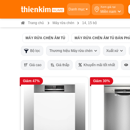
Xem giá tại
Danh mục
Miền nam
Trang chủ
Máy rửa chén
14, 15 bộ
MÁY RỬA CHÉN ÂM TỦ
MÁY RỬA CHÉN ÂM TỦ BÁN PH
Bộ lọc
Thương hiệu Máy rửa chén
Xuất xứ
Giá cao
Giá thấp
Khuyến mãi tốt nhất
Giảm 47%
Giảm 30%