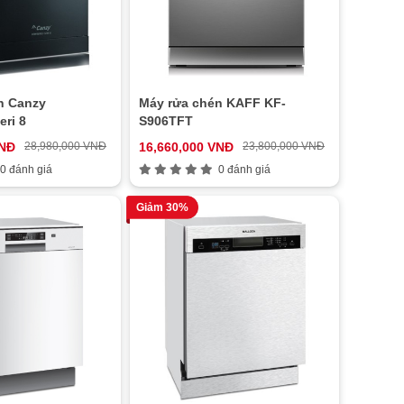
n Canzy
Máy rửa chén KAFF KF-
ri 8
S906TFT
VNĐ
28,980,000 VNĐ
16,660,000 VNĐ
23,800,000 VNĐ
0 đánh giá
0 đánh giá
Giảm 30%