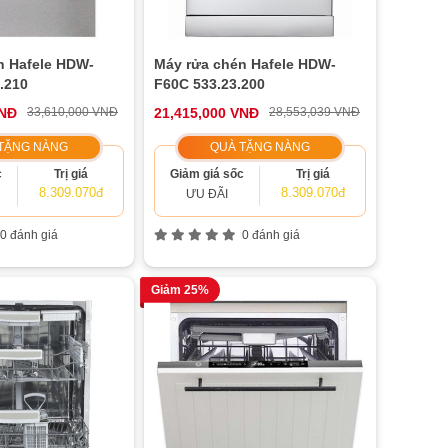
n Hafele HDW-
Máy rửa chén Hafele HDW-
.210
F60C 533.23.200
VNĐ
33,610,000 VNĐ
21,415,000 VNĐ
28,553,039 VNĐ
TẶNG NÀNG
QUÀ TẶNG NÀNG
c
Trị giá
Giảm giá sốc
Trị giá
8.309.070đ
8.309.070đ
ƯU ĐÃI
0 đánh giá
0 đánh giá
Giảm 25%