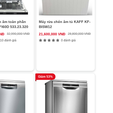
n âm toàn phần
Máy rửa chén âm tủ KAFF KF-
FI60D 533.23.320
BISW12
VNĐ
32,990,000 VNĐ
21,600,000 VNĐ
28,800,000 VNĐ
10 đánh giá
0 đánh giá
Giảm 53%