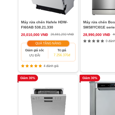
Máy rửa chén Hafele HDW-
Máy rửa chén Bo
FI60AB 538.21.330
SMS8YCI01E serie
20,010,000 VNĐ
26,681,292 VNĐ
28,990,000 VNĐ
4
0 đánh
QUÀ TẶNG NÀNG
Giảm giá sốc
Trị giá
7.256.370đ
ƯU ĐÃI
4 đánh giá
Giảm 30%
Giảm 30%