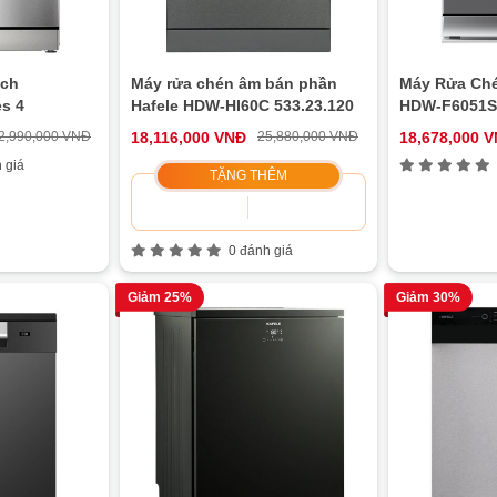
sch
Máy rửa chén âm bán phần
Máy Rửa Che
s 4
Hafele HDW-HI60C 533.23.120
HDW-F6051S 
2,990,000 VNĐ
18,116,000 VNĐ
25,880,000 VNĐ
18,678,000 
 giá
TẶNG THÊM
0 đánh giá
Giảm 25%
Giảm 30%