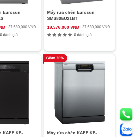
n Eurosun
Máy rửa chén Eurosun
ES
SMS80EU21BT
VNĐ
27,580,000 VNĐ
19,376,000 VNĐ
27,680,000 VNĐ
0 đánh giá
0 đánh giá
Giảm 30%
n KAFF KF-
Máy rửa chén KAFF KF-