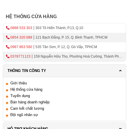
HỆ THỐNG CỬA HÀNG
0888 533 303
303 Tô Hiến Thành, P.13, Q.10
0854 320 088
121 Bạch Đằng, P. 15, Q. Bình Thạnh, TPHCM
0987 863 580
535 Tân Sơn, P. 12, Q. Gò Vấp, TPHCM
0378771123
159 Nguyễn Hữu Thọ, Phường Hoà Cường, Thành Phố
Đà Nẵng
THÔNG TIN CÔNG TY
Giới thiệu
Hệ thống cửa hàng
Tuyển dụng
Bán hàng doanh nghiệp
Cam kết chất lượng
Đội ngũ nhân sự
HỖ TRỢ KHÁCH HÀNG