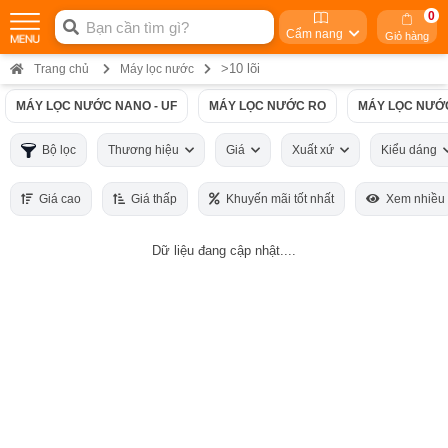
0
Cẩm nang
Giỏ hàng
>10 lõi
Trang chủ
Máy lọc nước
MÁY LỌC NƯỚC NANO - UF
MÁY LỌC NƯỚC RO
MÁY LỌC NƯỚ
Bộ lọc
Thương hiệu
Giá
Xuất xứ
Kiểu dáng
Giá cao
Giá thấp
Khuyến mãi tốt nhất
Xem nhiều
Dữ liệu đang cập nhật....