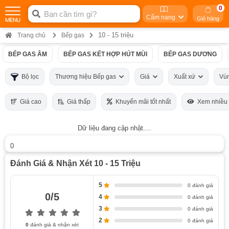
0
Cẩm nang
Giỏ hàng
10 - 15 triệu
Trang chủ
Bếp gas
BẾP GAS ÂM
BẾP GAS KẾT HỢP HÚT MÙI
BẾP GAS DƯƠNG
Bộ lọc
Thương hiệu Bếp gas
Giá
Xuất xứ
Vù
Giá cao
Giá thấp
Khuyến mãi tốt nhất
Xem nhiều
Dữ liệu đang cập nhật....
0
Đánh Giá & Nhận Xét 10 - 15 Triệu
5
0 đánh giá
0/5
4
0 đánh giá
3
0 đánh giá
2
0 đánh giá
0
đánh giá & nhận xét