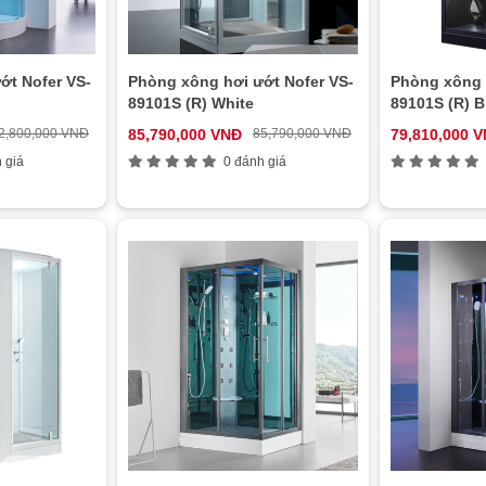
ớt Nofer VS-
Phòng xông hơi ướt Nofer VS-
Phòng xông 
89101S (R) White
89101S (R) B
2,800,000 VNĐ
85,790,000 VNĐ
85,790,000 VNĐ
79,810,000 
 giá
0 đánh giá