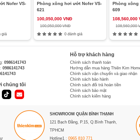
ớt Nofer VS-
Phòng xông hơi ướt Nofer VS-
Phòng xông 
621
609
100,050,000 VNĐ
108,560,000
100,050,000 VNĐ
108,560,000
 giá
0 đánh giá
Hỗ trợ khách hàng
g:
0986141743
Chính sách thanh toán
i:
0986141743
Hướng dẫn mua hàng Thiên Kim Hom
86141743
Chính sách vận chuyển và giao nhận
Chính sách bảo hành
i chúng tôi
Chính sách đổi trả hoàn tiền
Chính sách bảo mật
Chính sách kiểm hàng
SHOWROOM QUẬN BÌNH THẠNH
121 Bạch Đằng, P.15, Q.Bình Thạnh,
TPHCM
Sư
Hotline1 :
0965 810 771