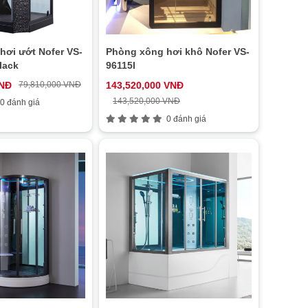
hơi ướt Nofer VS-
Phòng xông hơi khô Nofer VS-
lack
96115I
VNĐ
79,810,000 VNĐ
143,520,000 VNĐ
143,520,000 VNĐ
0 đánh giá
0 đánh giá