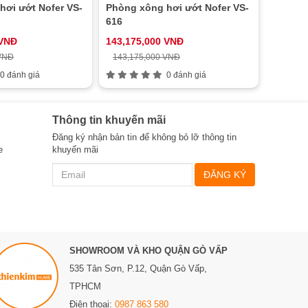
hơi ướt Nofer VS-
Phòng xông hơi ướt Nofer VS-
616
 VNĐ
143,175,000 VNĐ
 VNĐ
143,175,000 VNĐ
0 đánh giá
0 đánh giá
Thông tin khuyến mãi
Đăng ký nhận bản tin để không bỏ lỡ thông tin
e
khuyến mãi
ĐĂNG KÝ
SHOWROOM VÀ KHO QUẬN GÒ VẤP
535 Tân Sơn, P.12, Quận Gò Vấp,
TPHCM
Điện thoại:
0987 863 580