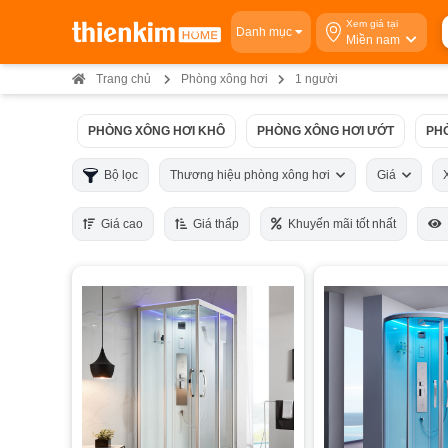
Xem giá tại
Danh mục
Miền nam
Trang chủ
Phòng xông hơi
1 người
PHÒNG XÔNG HƠI KHÔ
PHÒNG XÔNG HƠI ƯỚT
PH
Bộ lọc
Thương hiệu phòng xông hơi
Giá
Giá cao
Giá thấp
Khuyến mãi tốt nhất