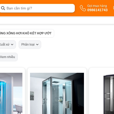
Gọi mua hàng
0986141743
ÒNG XÔNG HƠI KHÔ KẾT HỢP ƯỚT
Xuất xứ
Phân loại
Xem nhiều