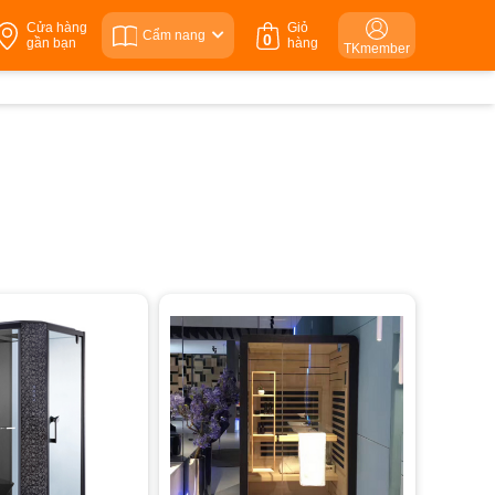
Cửa hàng
Giỏ
Cẩm nang
0
gần bạn
hàng
TKmember