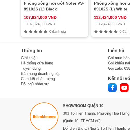
Phòng xông hơi ướt Nofer VS-
Phòng xông hơi ư
89102S (L) Black
89102S (L) White
107,824,000 VNĐ
112,424,000 VNĐ
107,824,000 VNĐ
112,424,000 VNĐ
0 đánh giá
0 đánh
Thông tin
Liên hệ
Giới thiệu
Gọi mua hàn
Hệ thống cửa hàng
Gọi khiếu nạ
Tuyển dụng
Gọi zalo:
09
Bán hàng doanh nghiệp
Kết nối vớ
Cam kết chất lượng
Đội ngũ nhân sự
SHOWROOM QUẬN 10
303 Tô Hiến Thành,
Phường Hòa Hưng
(Quận 10, TPHCM cũ)
Đối diện Big C (Ngã 3 Tô Hiến Thành, 