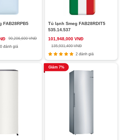
eg FAB28RPB5
Tủ lạnh Smeg FAB28RDIT5
535.14.537
VNĐ
90,206,600 VNĐ
101,948,000 VNĐ
135,931,400 VNĐ
0 đánh giá
2 đánh giá
Giảm 7%