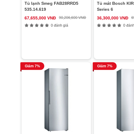
Tủ lạnh Smeg FAB28RRD5
Tủ mát Bosch KI
535.14.619
Series 6
67,655,000 VNĐ
90,206,600 VNĐ
36,300,000 VNĐ
6
0 đánh giá
0 đánh
Giảm 7%
Giảm 7%