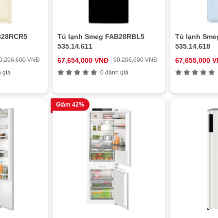
B28RCR5
Tủ lạnh Smeg FAB28RBL5
Tủ lạnh Sm
535.14.611
535.14.618
0,206,600 VNĐ
67,654,000 VNĐ
90,206,600 VNĐ
67,655,000 
 giá
0 đánh giá
Giảm 42%