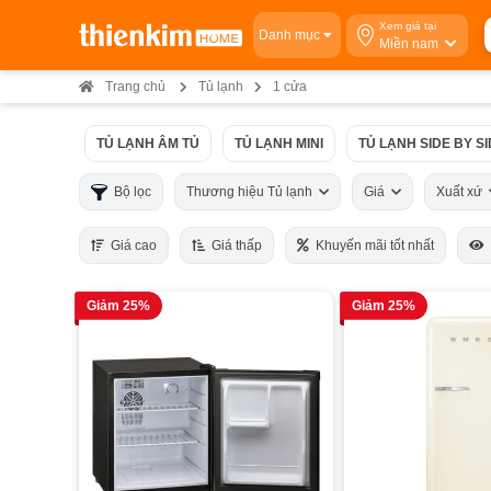
Xem giá tại
Danh mục
Miền nam
Trang chủ
Tủ lạnh
1 cửa
TỦ LẠNH ÂM TỦ
TỦ LẠNH MINI
TỦ LẠNH SIDE BY S
Bộ lọc
Thương hiệu Tủ lạnh
Giá
Xuất xứ
Giá cao
Giá thấp
Khuyến mãi tốt nhất
Giảm 25%
Giảm 25%