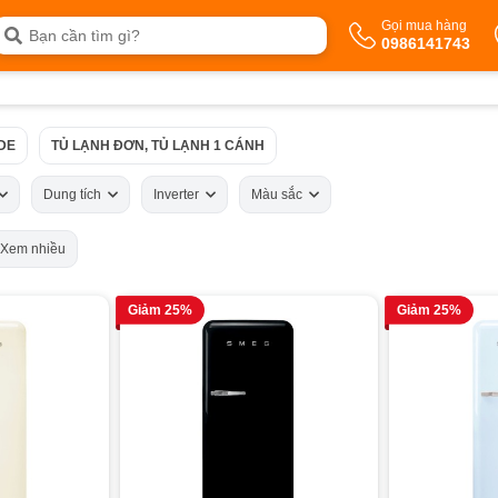
Gọi mua hàng
0986141743
IDE
TỦ LẠNH ĐƠN, TỦ LẠNH 1 CÁNH
Dung tích
Inverter
Màu sắc
Xem nhiều
Giảm 25%
Giảm 25%