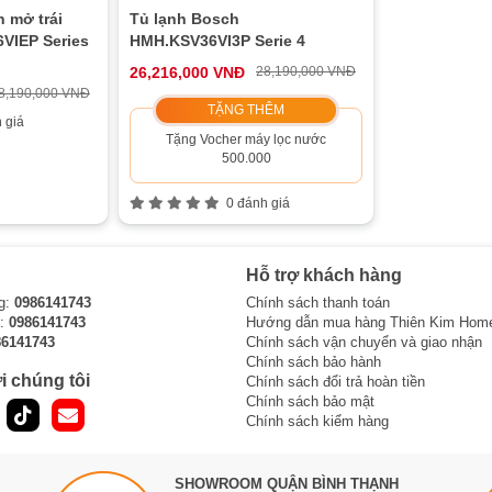
 mở trái
Tủ lạnh Bosch
VIEP Series
HMH.KSV36VI3P Serie 4
26,216,000 VNĐ
28,190,000 VNĐ
8,190,000 VNĐ
TẶNG THÊM
 giá
Tặng Vocher máy lọc nước
500.000
0 đánh giá
Hỗ trợ khách hàng
g:
0986141743
Chính sách thanh toán
i:
0986141743
Hướng dẫn mua hàng Thiên Kim Hom
86141743
Chính sách vận chuyển và giao nhận
Chính sách bảo hành
i chúng tôi
Chính sách đổi trả hoàn tiền
Chính sách bảo mật
Chính sách kiểm hàng
SHOWROOM QUẬN BÌNH THẠNH