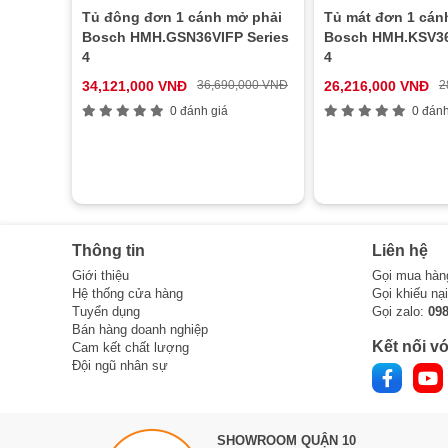
Tủ đông đơn 1 cánh mở phải
Tủ mát đơn 1 cánh
Bosch HMH.GSN36VIFP Series
Bosch HMH.KSV36
4
4
34,121,000 VNĐ
36,690,000 VNĐ
26,216,000 VNĐ
2
0 đánh giá
0 đánh
Thông tin
Liên hệ
Giới thiệu
Gọi mua hàn
Hệ thống cửa hàng
Gọi khiếu nạ
Tuyển dụng
Gọi zalo:
09
Bán hàng doanh nghiệp
Kết nối vớ
Cam kết chất lượng
Đội ngũ nhân sự
SHOWROOM QUẬN 10