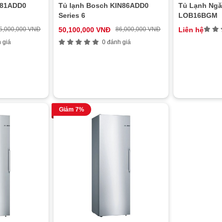
R81ADD0
Tủ lạnh Bosch KIN86ADD0
Tủ Lạnh Ngă
Series 6
LOB16BGM
5,000,000 VNĐ
50,100,000 VNĐ
86,000,000 VNĐ
Liên hệ
 giá
0 đánh giá
Giảm 7%