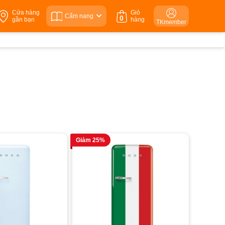
Cửa hàng
Giỏ
Cẩm nang
0
gần bạn
hàng
TKmember
Giảm 25%