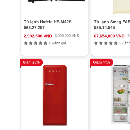
Tủ lạnh Hafele HF-M42S
Tủ lạnh Smeg FA
568.27.257
535.14.545
2,992,500 VNĐ
3,990,000 VNĐ
67,654,000 VNĐ
9
0 đánh giá
0 đánh
Giảm 25%
Giảm 44%