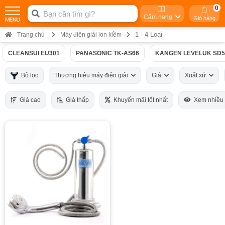
0
Cẩm nang
Giỏ hàng
1 - 4 Loại
Trang chủ
Máy điện giải ion kiềm
CLEANSUI EU301
PANASONIC TK-AS66
KANGEN LEVELUK SD5
Bộ lọc
Thương hiệu máy điện giải
Giá
Xuất xứ
Giá cao
Giá thấp
Khuyến mãi tốt nhất
Xem nhiều