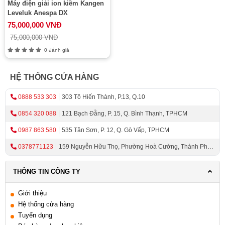
Máy điện giải ion kiềm Kangen
Leveluk Anespa DX
75,000,000 VNĐ
75,000,000 VNĐ
0 đánh giá
HỆ THỐNG CỬA HÀNG
0888 533 303
303 Tô Hiến Thành, P.13, Q.10
0854 320 088
121 Bạch Đằng, P. 15, Q. Bình Thạnh, TPHCM
0987 863 580
535 Tân Sơn, P. 12, Q. Gò Vấp, TPHCM
0378771123
159 Nguyễn Hữu Thọ, Phường Hoà Cường, Thành Phố
Đà Nẵng
THÔNG TIN CÔNG TY
Giới thiệu
Hệ thống cửa hàng
Tuyển dụng