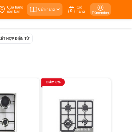
Cửa hàng
Giỏ
Cẩm nang
0
gần bạn
hàng
TKmember
KẾT HỢP ĐIỆN TỪ
Giảm 6%