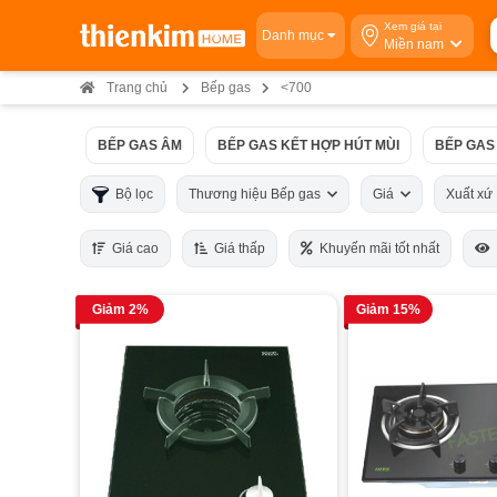
Xem giá tại
Danh mục
Miền nam
Trang chủ
Bếp gas
<700
BẾP GAS ÂM
BẾP GAS KẾT HỢP HÚT MÙI
BẾP GAS
Bộ lọc
Thương hiệu Bếp gas
Giá
Xuất x
Giá cao
Giá thấp
Khuyến mãi tốt nhất
Giảm 2%
Giảm 15%