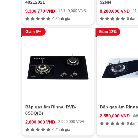
40212021
52NN
9,306,770 VNĐ
12,749,000 VNĐ
8,280,000 VNĐ
11
0 đánh giá
0 đánh
Giảm 5%
Giảm 12%
Bếp gas âm Rinnai RVB-
Bếp gas âm Rinna
6SDQ(B)
2,550,000 VNĐ
2,
2,800,000 VNĐ
2,950,000 VNĐ
0 đánh
0 đánh giá