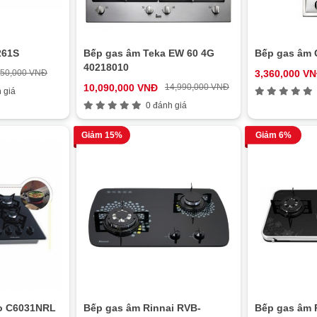
261S
Bếp gas âm Teka EW 60 4G
Bếp gas âm 
40218010
850,000 VNĐ
3,360,000 V
10,090,000 VNĐ
14,990,000 VNĐ
 giá
0 đánh giá
Giảm 15%
Giảm 6%
no C6031NRL
Bếp gas âm Rinnai RVB-
Bếp gas âm 