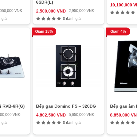
6SDR(L)
10,100,000 
,050,000 VNĐ
2,500,000 VNĐ
2,950,000 VNĐ
 giá
0 đánh giá
Giảm 15%
Giảm 4%
i RVB-6R(G)
Bếp gas Domino FS – 320DG
Bếp gas âm 
900,000 VNĐ
4,802,500 VNĐ
5,650,000 VNĐ
8,850,000 V
 giá
0 đánh giá