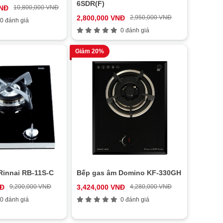
6SDR(F)
VNĐ
10,800,000 VNĐ
2,800,000 VNĐ
2,950,000 VNĐ
0 đánh giá
0 đánh giá
Giảm 20%
Rinnai RB-11S-C
Bếp gas âm Domino KF-330GH
NĐ
9,200,000 VNĐ
3,424,000 VNĐ
4,280,000 VNĐ
0 đánh giá
0 đánh giá