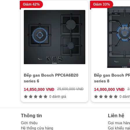
Giảm 42%
Giảm 33%
Bếp gas Bosch PPC6A6B20
Bếp gas Bosch P
series 6
series 8
14,850,000 VNĐ
25,600,000 VNĐ
14,000,000 VNĐ
2
0 đánh giá
0 đánh
Thông tin
Liên hệ
Giới thiệu
Gọi mua hàn
Hệ thống cửa hàng
Gọi khiếu nạ