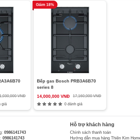
Giảm 18%
RA3A6B70
Bếp gas Bosch PRB3A6B70
series 8
1,030,000 VNĐ
14,000,000 VNĐ
17,160,000 VNĐ
 giá
0 đánh giá
Hỗ trợ khách hàng
g:
0986141743
Chính sách thanh toán
i:
0986141743
Hướng dẫn mua hàng Thiên Kim Hom