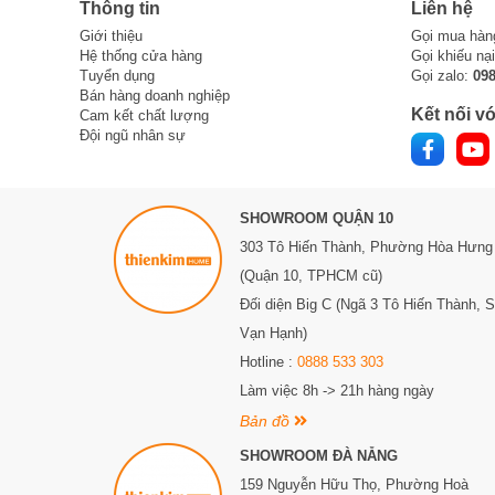
Thông tin
Liên hệ
Giới thiệu
Gọi mua hàn
Hệ thống cửa hàng
Gọi khiếu nạ
Tuyển dụng
Gọi zalo:
09
Bán hàng doanh nghiệp
Kết nối vớ
Cam kết chất lượng
Đội ngũ nhân sự
SHOWROOM QUẬN 10
303 Tô Hiến Thành,
Phường Hòa Hưng
(Quận 10, TPHCM cũ)
Đối diện Big C (Ngã 3 Tô Hiến Thành, 
Vạn Hạnh)
Hotline :
0888 533 303
Làm việc 8h -> 21h hàng ngày
Bản đồ
SHOWROOM ĐÀ NẴNG
159 Nguyễn Hữu Thọ, Phường Hoà