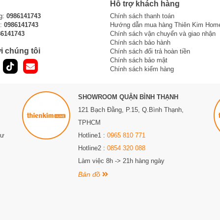
Hỗ trợ khách hàng
g:
0986141743
Chính sách thanh toán
i:
0986141743
Hướng dẫn mua hàng Thiên Kim Hom
86141743
Chính sách vận chuyển và giao nhận
Chính sách bảo hành
i chúng tôi
Chính sách đổi trả hoàn tiền
Chính sách bảo mật
Chính sách kiểm hàng
SHOWROOM QUẬN BÌNH THẠNH
121 Bạch Đằng, P.15, Q.Bình Thạnh,
TPHCM
Sư
Hotline1 :
0965 810 771
Hotline2 :
0854 320 088
Làm việc 8h -> 21h hàng ngày
Bản đồ