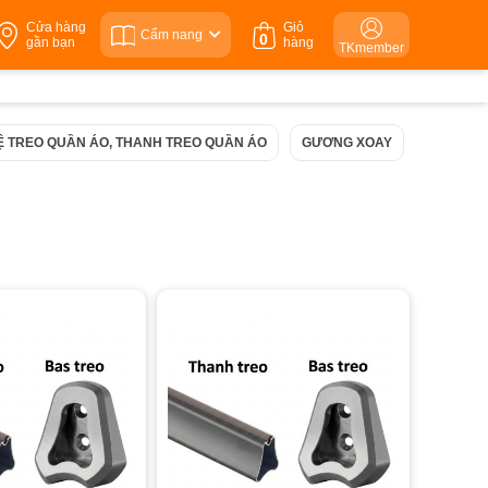
Cửa hàng
Giỏ
Cẩm nang
0
gần bạn
hàng
TKmember
Ệ TREO QUẦN ÁO, THANH TREO QUẦN ÁO
GƯƠNG XOAY
NGĂN KÉ