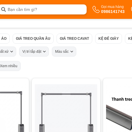
Gọi mua hàng
0986141743
 ÁO
GIÁ TREO QUẦN ÂU
GIÁ TREO CAVAT
KỆ ĐỂ GIÀY
K
uất xứ
Vị trí lắp đặt
Màu sắc
Xem nhiều