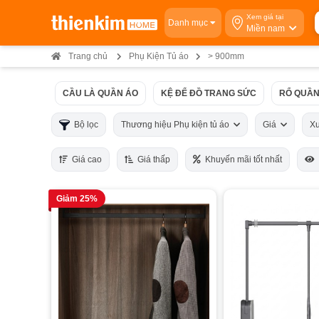
Xem giá tại
Danh mục
Miền nam
Trang chủ
Phụ Kiện Tủ áo
> 900mm
CẦU LÀ QUẦN ÁO
KỆ ĐỂ ĐỒ TRANG SỨC
RỔ QUẦN
Bộ lọc
Thương hiệu Phụ kiện tủ áo
Giá
X
Giá cao
Giá thấp
Khuyến mãi tốt nhất
Giảm 25%