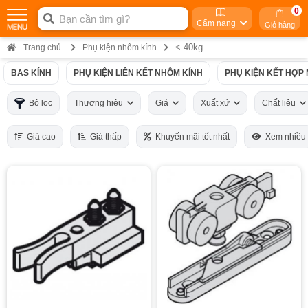
0
Cẩm nang
Giỏ hàng
< 40kg
Trang chủ
Phụ kiện nhôm kính
BAS KÍNH
PHỤ KIỆN LIÊN KẾT NHÔM KÍNH
PHỤ KIỆN KẾT HỢP
Bộ lọc
Thương hiệu
Giá
Xuất xứ
Chất liệu
Giá cao
Giá thấp
Khuyến mãi tốt nhất
Xem nhiều