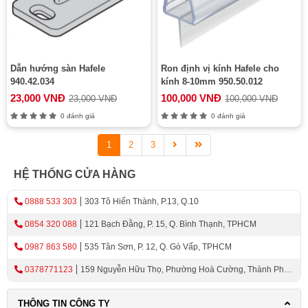
Dẫn hướng sàn Hafele
Ron định vị kính Hafele cho
940.42.034
kính 8-10mm 950.50.012
23,000 VNĐ
100,000 VNĐ
23,000 VNĐ
100,000 VNĐ
0 đánh giá
0 đánh giá
1
2
3
HỆ THỐNG CỬA HÀNG
0888 533 303
303 Tô Hiến Thành, P.13, Q.10
0854 320 088
121 Bạch Đằng, P. 15, Q. Bình Thạnh, TPHCM
0987 863 580
535 Tân Sơn, P. 12, Q. Gò Vấp, TPHCM
0378771123
159 Nguyễn Hữu Thọ, Phường Hoà Cường, Thành Phố
Đà Nẵng
THÔNG TIN CÔNG TY