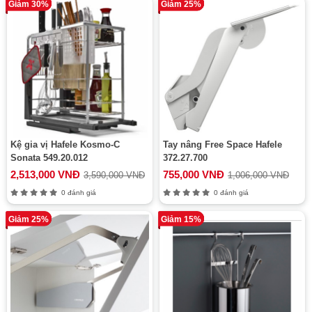
Giảm 30%
Giảm 25%
Kệ gia vị Hafele Kosmo-C
Tay nâng Free Space Hafele
Sonata 549.20.012
372.27.700
2,513,000 VNĐ
755,000 VNĐ
3,590,000 VNĐ
1,006,000 VNĐ
0 đánh giá
0 đánh giá
Giảm 25%
Giảm 15%