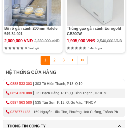
Bộ rổ gắn cánh 200mm Hafele
Thùng gạo gắn cánh Eurogold
549.34.021
GB200W
2,000,000 VNĐ
1,905,000 VNĐ
2,550,000 VNĐ
2,540,000 VNĐ
0 đánh giá
0 đánh giá
1
2
3
HỆ THỐNG CỬA HÀNG
0888 533 303
303 Tô Hiến Thành, P.13, Q.10
0854 320 088
121 Bạch Đằng, P. 15, Q. Bình Thạnh, TPHCM
0987 863 580
535 Tân Sơn, P. 12, Q. Gò Vấp, TPHCM
0378771123
159 Nguyễn Hữu Thọ, Phường Hoà Cường, Thành Phố
Đà Nẵng
THÔNG TIN CÔNG TY