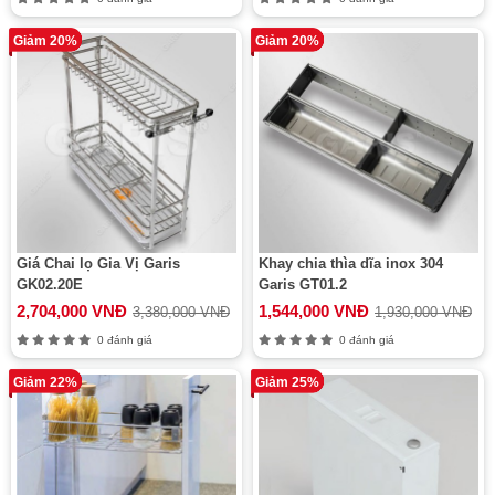
Giảm 20%
Giảm 20%
Giá Chai lọ Gia Vị Garis
Khay chia thìa dĩa inox 304
GK02.20E
Garis GT01.2
2,704,000 VNĐ
1,544,000 VNĐ
3,380,000 VNĐ
1,930,000 VNĐ
0 đánh giá
0 đánh giá
Giảm 22%
Giảm 25%