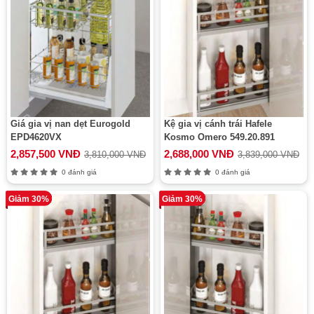
Giá gia vị nan dẹt Eurogold
Kệ gia vị cánh trái Hafele
EPD4620VX
Kosmo Omero 549.20.891
2,857,500 VNĐ
2,688,000 VNĐ
3,810,000 VNĐ
3,839,000 VNĐ
0 đánh giá
0 đánh giá
Giảm 30%
Giảm 30%