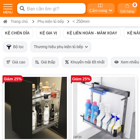
0
Cẩm nang
Giỏ hàng
< 250mm
Trang chủ
Phụ kiện tủ bếp
KỆ CHÉN DĨA
KỆ GIA VỊ
KỆ LIÊN HOÀN - MÂM XOAY
KỆ NÂ
Bộ lọc
Thương hiệu phụ kiện tủ bếp
Giá cao
Giá thấp
Khuyến mãi tốt nhất
Xem nhiều
Giảm 25%
Giảm 25%