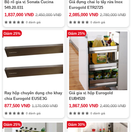
Bộ rổ gia vị Sonata Cucina
Giá đựng chai lọ tẩy rửa Inox
549.20.031
Eurogold ETR2725
1,837,000 VNĐ
2,085,000 VNĐ
2,450,000 VNĐ
2,780,000 VNĐ
0 đánh giá
0 đánh giá
Giảm 25%
Giảm 25%
Ray hộp chuyên dụng cho khay
Giá gia vị hộp Eurogold
chia Eurogold EUSE3G
EUB4520
877,500 VNĐ
1,867,500 VNĐ
1,170,000 VNĐ
2,490,000 VNĐ
0 đánh giá
0 đánh giá
Giảm 25%
Giảm 30%