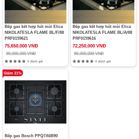
Bếp gas kết hợp hút mùi Elica
Bếp gas kết hợp hút mùi Elica
NIKOLATESLA FLAME BL/F/88
NIKOLATESLA FLAME BL/A/88
PRF0159621
PRF0159616
75,650,000 VNĐ
72,250,000 VNĐ
89,000,000 VNĐ
85,000,000 VNĐ
0 đánh giá
0 đánh giá
Giảm 31%
Bếp gas Bosch PPQ7A6B90