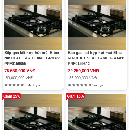
Bếp gas kết hợp hút mùi Elica
Bếp gas kết hợp hút mùi Elica
NIKOLATESLA FLAME GR/F/88
NIKOLATESLA FLAME GR/A/88
PRF0159655
PRF0159642
75,650,000 VNĐ
72,250,000 VNĐ
89,000,000 VNĐ
85,000,000 VNĐ
0 đánh giá
0 đánh giá
Giảm 15%
Giảm 15%