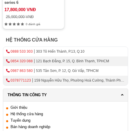
series 6
17,800,000 VNĐ
25,900,000 VNĐ
0 đánh giá
HỆ THỐNG CỬA HÀNG
0888 533 303
303 Tô Hiến Thành, P.13, Q.10
0854 320 088
121 Bạch Đằng, P. 15, Q. Bình Thạnh, TPHCM
0987 863 580
535 Tân Sơn, P. 12, Q. Gò Vấp, TPHCM
0378771123
159 Nguyễn Hữu Thọ, Phường Hoà Cường, Thành Phố
Đà Nẵng
THÔNG TIN CÔNG TY
Giới thiệu
Hệ thống cửa hàng
Tuyển dụng
Bán hàng doanh nghiệp