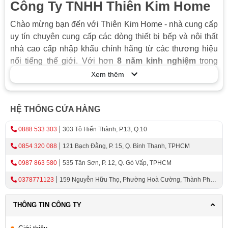
Công Ty TNHH Thiên Kim Home
Chào mừng bạn đến với Thiên Kim Home - nhà cung cấp
uy tín chuyên cung cấp các dòng thiết bị bếp và nội thất
nhà cao cấp nhập khẩu chính hãng từ các thương hiệu
nổi tiếng thế giới. Với hơn
8 năm kinh nghiệm
trong
ngành, tự hào mang đến cho khách hàng đa dạng các
Xem thêm
sản phẩm chất lượng cao, đáp ứng mọi nhu cầu và sở
thích của bạn.
HỆ THỐNG CỬA HÀNG
Sản phẩm đa dạng, chất lượng hàng đầu
0888 533 303
303 Tô Hiến Thành, P.13, Q.10
Thiên Kim Home cung cấp thiết bị bếp hiện đại, bao gồm:
0854 320 088
121 Bạch Đằng, P. 15, Q. Bình Thạnh, TPHCM
Máy hút mùi:
Loại bỏ hiệu quả mùi hôi, dầu mỡ, mang
đến bầu không khí trong lành cho gian bếp của bạn.
0987 863 580
535 Tân Sơn, P. 12, Q. Gò Vấp, TPHCM
Lò vi sóng:
Giúp bạn nấu nướng, hâm nóng thức ăn
0378771123
159 Nguyễn Hữu Thọ, Phường Hoà Cường, Thành Phố
nhanh chóng và tiện lợi.
Đà Nẵng
Bếp từ:
Tiết kiệm năng lượng, an toàn và nấu nướng
THÔNG TIN CÔNG TY
hiệu quả với công nghệ tiên tiến.
Lò nướng
: Nướng bánh, nướng thịt thơm ngon, đa dạng