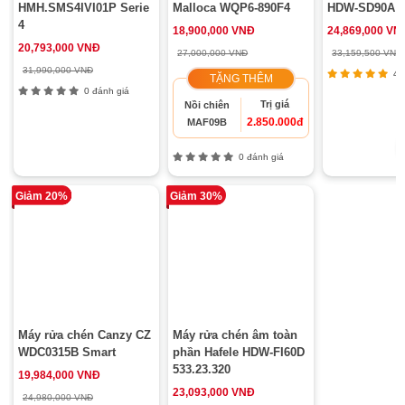
HMH.SMS4IVI01P Serie
Malloca WQP6-890F4
HDW-SD90A 5
4
18,900,000 VNĐ
24,869,000 VN
20,793,000 VNĐ
27,000,000 VNĐ
33,159,500 VNĐ
31,990,000 VNĐ
4 đ
TẶNG THÊM
0 đánh giá
Trị giá
Nồi chiên
2.850.000đ
MAF09B
0 đánh giá
Giảm 20%
Giảm 30%
Máy rửa chén Canzy CZ
Máy rửa chén âm toàn
WDC0315B Smart
phần Hafele HDW-FI60D
533.23.320
19,984,000 VNĐ
23,093,000 VNĐ
24,980,000 VNĐ