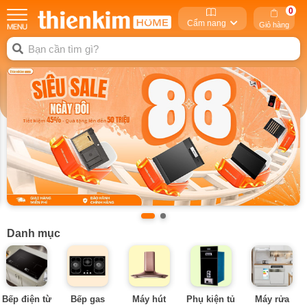
0
Cẩm nang
Giỏ hàng
Danh mục
Bếp điện từ
Bếp gas
Máy hút
Phụ kiện tủ
Máy rửa