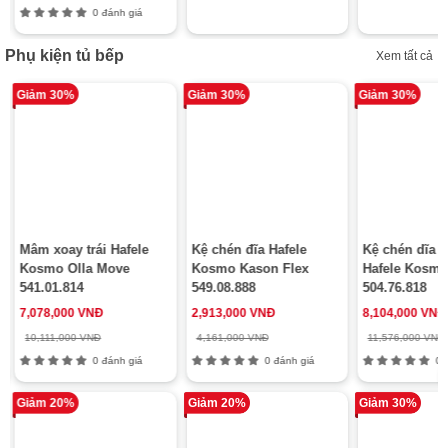
0 đánh giá
Phụ kiện tủ bếp
Xem tất cả
Giảm 30%
Giảm 30%
Giảm 30%
Mâm xoay trái Hafele
Kệ chén đĩa Hafele
Kệ chén dĩa 
Kosmo Olla Move
Kosmo Kason Flex
Hafele Kosmo
541.01.814
549.08.888
504.76.818
7,078,000 VNĐ
2,913,000 VNĐ
8,104,000 VNĐ
10,111,000 VNĐ
4,161,000 VNĐ
11,576,000 VNĐ
0 đánh giá
0 đánh giá
0 đ
Giảm 20%
Giảm 20%
Giảm 30%