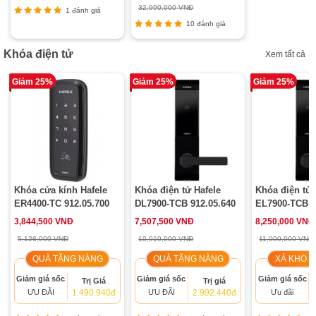
32,990,000 VNĐ
1 đánh giá
10 đánh giá
Khóa điện tử
Xem tất cả
Giảm 25%
Giảm 25%
Giảm 25%
Khóa cửa kính Hafele
Khóa điện tử Hafele
Khóa điện tử 
ER4400-TC 912.05.700
DL7900-TCB 912.05.640
EL7900-TCB 9
3,844,500 VNĐ
7,507,500 VNĐ
8,250,000 VNĐ
5,126,000 VNĐ
10,010,000 VNĐ
11,000,000 VNĐ
QUÀ TẶNG NÀNG
QUÀ TẶNG NÀNG
XẢ KHO 
Giảm giá sốc
Giảm giá sốc
Giảm giá sốc
Trị Giá
Trị giá
ƯU ĐÃI
1.490.940đ
ƯU ĐÃI
2.992.440đ
Ưu đãi