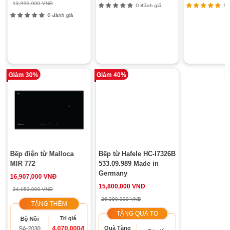
13,990,000 VNĐ
0 đánh giá
11 
0 đánh giá
Giảm 30%
Giảm 40%
Bếp điện từ Malloca
Bếp từ Hafele HC-I7326B
MIR 772
533.09.989 Made in
Germany
16,907,000 VNĐ
15,800,000 VNĐ
24,153,000 VNĐ
26,390,000 VNĐ
TẶNG THÊM
TẶNG QUÀ TO
Trị giá
Bộ Nồi
4.070.000đ
Quà Tặng
SA-2030