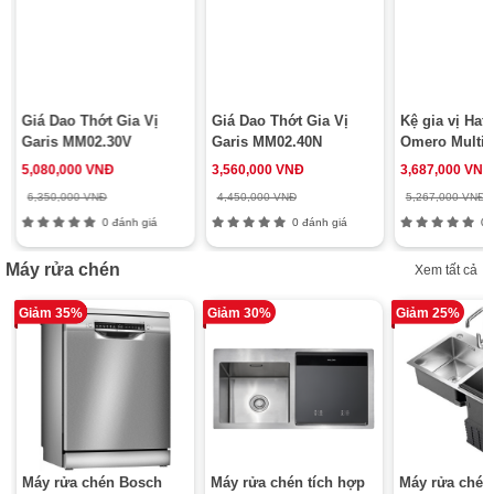
Giá Dao Thớt Gia Vị
Giá Dao Thớt Gia Vị
Kệ gia vị Haf
Garis MM02.30V
Garis MM02.40N
Omero Multi 
5,080,000 VNĐ
3,560,000 VNĐ
3,687,000 VNĐ
6,350,000 VNĐ
4,450,000 VNĐ
5,267,000 VNĐ
0 đánh giá
0 đánh giá
0 đ
Máy rửa chén
Xem tất cả
Giảm 35%
Giảm 30%
Giảm 25%
Máy rửa chén Bosch
Máy rửa chén tích hợp
Máy rửa chén