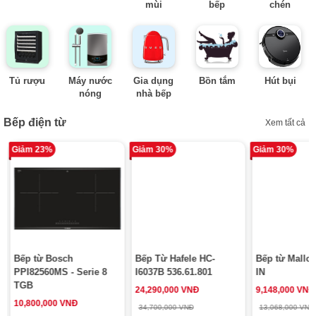
mùi
bếp
chén
Tủ rượu
Máy nước
Gia dụng
Bồn tắm
Hút bụi
nóng
nhà bếp
Bếp điện từ
Xem tất cả
Giảm 23%
Giảm 30%
Giảm 30%
Bếp từ Bosch
Bếp Từ Hafele HC-
Bếp từ Mallo
PPI82560MS - Serie 8
I6037B 536.61.801
IN
TGB
24,290,000 VNĐ
9,148,000 VNĐ
10,800,000 VNĐ
34,700,000 VNĐ
13,068,000 VNĐ