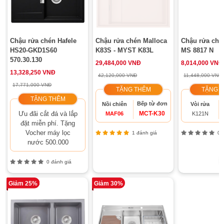
Chậu rửa chén Hafele
Chậu rửa chén Malloca
Chậu rửa ché
HS20-GKD1S60
K83S - MYST K83L
MS 8817 N
570.30.130
29,484,000 VNĐ
8,014,000 VNĐ
13,328,250 VNĐ
42,120,000 VNĐ
11,448,000 VNĐ
17,771,000 VNĐ
TẶNG THÊM
TẶNG 
TẶNG THÊM
Bếp từ đơn
Nồi chiên
Vòi rửa
Ưu đãi cắt đá và lắp
MCT-K30
MAF06
K121N
đặt miễn phí. Tặng
Vocher máy lọc
1 đánh giá
0 đ
nước 500.000
0 đánh giá
Giảm 25%
Giảm 30%