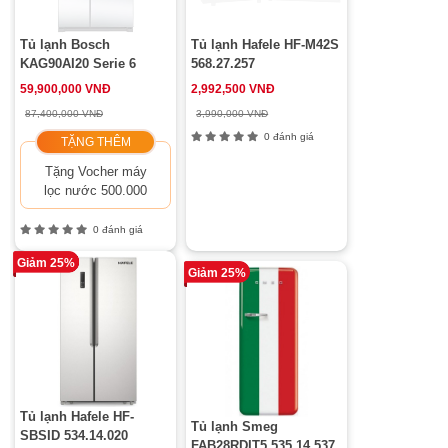
Tủ lạnh Bosch
Tủ lạnh Hafele HF-M42S
KAG90AI20 Serie 6
568.27.257
59,900,000 VNĐ
2,992,500 VNĐ
87,400,000 VNĐ
3,990,000 VNĐ
0 đánh giá
TẶNG THÊM
Tặng Vocher máy
lọc nước 500.000
0 đánh giá
Giảm 25%
Giảm 25%
Tủ lạnh Hafele HF-
Tủ lạnh Smeg
SBSID 534.14.020
FAB28RDIT5 535.14.537