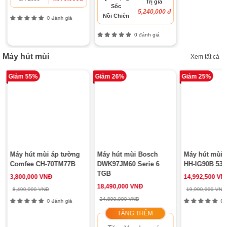
Trị giá
Sốc
5,240,000 đ
Nồi Chiên
0 đánh giá
0 đánh giá
Máy hút mùi
Xem tất cả
Giảm 55%
Giảm 26%
Giảm 25%
Máy hút mùi áp tường
Máy hút mùi Bosch
Máy hút mùi 
Comfee CH-70TM77B
DWK97JM60 Serie 6
HH-IG90B 539
TGB
3,800,000 VNĐ
14,992,500 VN
18,490,000 VNĐ
8,490,000 VNĐ
19,990,000 VNĐ
24,890,000 VNĐ
0 đánh giá
0 đ
TẶNG THÊM