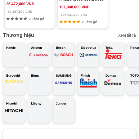
26,472,000 VNĐ
101,948,000 VNĐ
35,297,900 VNĐ
135,931,400 VNĐ
0 đánh giá
2 đánh giá
Thương hiệu
Xem tất cả
Hafele
Ariston
Bosch
Electrolux
Teka
Pana
Eurogold
Blum
SAMSUNG
Finish
Demax
TOTO
Hitachi
Liberty
Junger