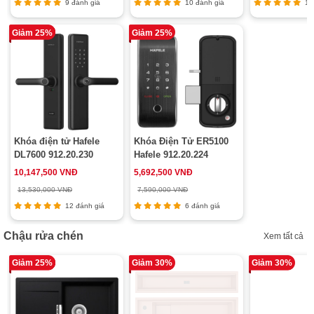
9 đánh giá
10 đánh giá
10 
Giảm 25%
Giảm 25%
Khóa điện tử Hafele
Khóa Điện Tử ER5100
DL7600 912.20.230
Hafele 912.20.224
10,147,500 VNĐ
5,692,500 VNĐ
13,530,000 VNĐ
7,590,000 VNĐ
12 đánh giá
6 đánh giá
Chậu rửa chén
Xem tất cả
Giảm 25%
Giảm 30%
Giảm 30%