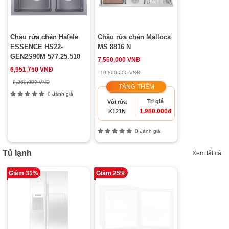
Chậu rửa chén Hafele
Chậu rửa chén Malloca
ESSENCE HS22-
MS 8816 N
GEN2S90M 577.25.510
7,560,000 VNĐ
6,951,750 VNĐ
10,800,000 VNĐ
9,269,000 VNĐ
TẶNG THÊM
0 đánh giá
Trị giá
Vòi rửa
1.980.000đ
K121N
0 đánh giá
Tủ lạnh
Xem tất cả
Giảm 31%
Giảm 25%