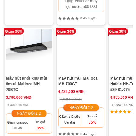
Tặng Voucher máy
lọc nước 500.000
0 đánh giá
Giảm 30%
Giảm 30%
Giảm 30%
Máy hút khói khử mùi
Máy hút mùi Malloca
Máy hút mùi 
âm tủ Malloca MH
MH 700GT
Hafele HH-TG
70BTC
539.81.075
6,426,000 VNĐ
3,780,000 VNĐ
8,855,000 VNĐ
9,180,000 VNĐ
5,400,000 VNĐ
12,650,000 VNĐ
NGÀY ĐÔI 2-2
11 
NGÀY ĐÔI 2-2
Trị giá
Giảm giá sốc
Trị giá
35%
Giảm giá sốc
Ưu đãi
35%
Ưu đãi
0 đánh giá