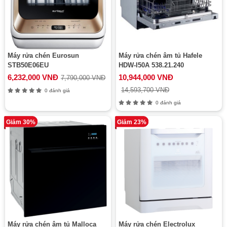
Máy rửa chén Eurosun
Máy rửa chén âm tủ Hafele
STB50E06EU
HDW-I50A 538.21.240
6,232,000 VNĐ
10,944,000 VNĐ
7,790,000 VNĐ
14,593,700 VNĐ
0 đánh giá
0 đánh giá
Giảm 30%
Giảm 23%
Máy rửa chén âm tủ Malloca
Máy rửa chén Electrolux