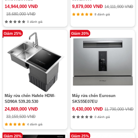
14,944,000 VNĐ
9,879,000 VNĐ
14,111,900 VNĐ
18,680,000 VNĐ
8 đánh giá
0 đánh giá
Giảm 25%
Giảm 20%
Máy rửa chén Hafele HDW-
Máy rửa chén Eurosun
SD90A 539.20.530
SKS55E07EU
24,869,000 VNĐ
9,430,000 VNĐ
11,790,000 VNĐ
33,159,500 VNĐ
0 đánh giá
4 đánh giá
Giảm 20%
Giảm 25%