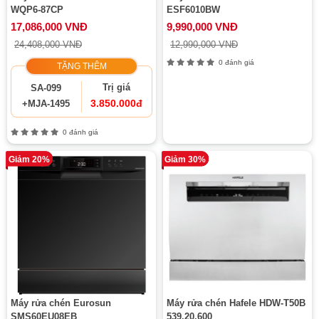
WQP6-87CP
ESF6010BW
17,086,000 VNĐ
9,990,000 VNĐ
24,408,000 VNĐ
12,990,000 VNĐ
0 đánh giá
TẶNG THÊM
Trị giá
SA-099
3.850.000đ
+MJA-1495
0 đánh giá
Giảm 20%
Giảm 30%
Máy rửa chén Eurosun
Máy rửa chén Hafele HDW-T50B
SMS60EU08EB
539.20.600