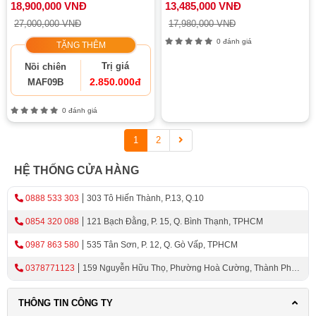
18,900,000 VNĐ
13,485,000 VNĐ
27,000,000 VNĐ
17,980,000 VNĐ
0 đánh giá
TẶNG THÊM
Trị giá
Nồi chiên
2.850.000đ
MAF09B
0 đánh giá
1
2
HỆ THỐNG CỬA HÀNG
0888 533 303
303 Tô Hiến Thành, P.13, Q.10
0854 320 088
121 Bạch Đằng, P. 15, Q. Bình Thạnh, TPHCM
0987 863 580
535 Tân Sơn, P. 12, Q. Gò Vấp, TPHCM
0378771123
159 Nguyễn Hữu Thọ, Phường Hoà Cường, Thành Phố
Đà Nẵng
THÔNG TIN CÔNG TY