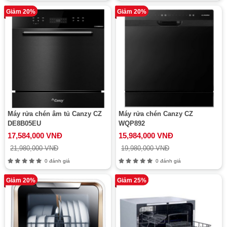
Giảm 20%
Giảm 20%
Máy rửa chén âm tủ Canzy CZ
Máy rửa chén Canzy CZ
DE8B05EU
WQP892
17,584,000 VNĐ
15,984,000 VNĐ
21,980,000 VNĐ
19,980,000 VNĐ
0 đánh giá
0 đánh giá
Giảm 20%
Giảm 25%