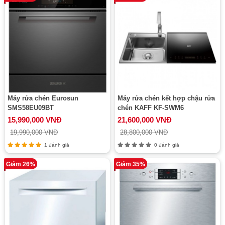
Máy rửa chén Eurosun
Máy rửa chén kết hợp chậu rửa
SMS58EU09BT
chén KAFF KF-SWM6
15,990,000 VNĐ
21,600,000 VNĐ
19,990,000 VNĐ
28,800,000 VNĐ
1 đánh giá
0 đánh giá
Giảm 26%
Giảm 35%