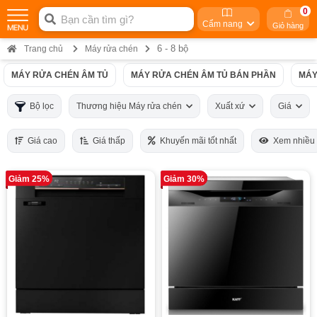
0
Cẩm nang
Giỏ hàng
6 - 8 bộ
Trang chủ
Máy rửa chén
MÁY RỬA CHÉN ÂM TỦ
MÁY RỬA CHÉN ÂM TỦ BÁN PHẦN
MÁY
Bộ lọc
Thương hiệu Máy rửa chén
Xuất xứ
Giá
Giá cao
Giá thấp
Khuyến mãi tốt nhất
Xem nhiều
Giảm 25%
Giảm 30%