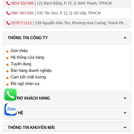
0854 320 088
121 Bạch Đằng, P. 15, Q. Bình Thạnh, TPHCM
Kinh nghiệm chọn máy giặt để sử dụng bền và
0987 863 580
535 Tân Sơn, P. 12, Q. Gò Vấp, TPHCM
tiết kiệm chi phí
Các thương hiệu máy giặt cao cấp tại Thiên Kim
0378771123
159 Nguyễn Hữu Thọ, Phường Hoà Cường, Thành Phố
Home
Đà Nẵng
Máy giặt Bosch – Cao cấp, bền bỉ, vận hành êm
THÔNG TIN CÔNG TY
và tiết kiệm tối đa
Giới thiệu
Máy giặt Smeg – Thiết kế cao cấp, phong cách
Hệ thống cửa hàng
châu Âu sang trọng
Tuyển dụng
Máy giặt LG – Cân bằng tốt giữa công nghệ, độ
Bán hàng doanh nghiệp
bền và giá trị sử dụng
Cam kết chất lượng
Máy giặt Electrolux – Giặt êm, chăm sóc quần áo
Đội ngũ nhân sự
tốt, phù hợp đồ cao cấp
Máy giặt Hafele – Thiết kế âm tủ, tối ưu không
HỖ TRỢ KHÁCH HÀNG
gian bếp
Máy giặt Teka – Bền bỉ, tối ưu cho nhu cầu sử
LIÊN HỆ
dụng thực tế
Máy giặt Malloca – Thiết kế hiện đại, phù hợp
THÔNG TIN KHUYẾN MÃI
căn hộ Việt