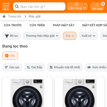
0
Cẩm nang
Giỏ hàng
Máy giặt
Trang chủ
CỬA TRƯỚC
CỬA TRÊN
THÁP GIẶT SẤY
GIẶT KẾT HỢP S
Bộ lọc
Thương hiệu Máy giặt
Giá
Xuất xứ
Du
Đang lọc theo
Giá:
Giá cao
Giá thấp
Khuyến mãi tốt nhất
Xem nhiều